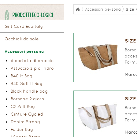
Accessori persona
Size 
PRODOTTI ECO-LOGICI
Gift Card Ecoitaly
Occhiali da sole
SIZE
Borsa 
Accessori persona
access
A portata di braccio
Form.
Astuccio zip cilindro
Marc
B40 It Bag
B40 Soft It Bag
Black handle bag
SIZE
Borsone 2 giorni
C255 It Bag
Borsa 
access
Cinture Cycled
Form.
Denim Strong
Folder Bag
Marc