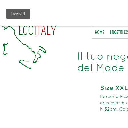
HOME
I NOSTRI E
Il tuo neg
del Made 
Size XXL
Borsone Esse
accessorio d
h 32cm. Colo