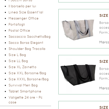
I Sacchi Borsa
Il borsello per lui
Linea Size Essent'ial
SIZE
Messenger Office
Borsa 
Portafogli
access
Postal Office
Form.
Saccaccio SacchettoBag
Marc
Sacco Borsa Elegant
Shoulder Bag Tracolla
Size L Bag
Size LL Bag
SIZE
Size XL Zainetto
Borsa 
Size XXL Borsone/Bag
access
Form.
Size XXXL Borsone/Bag
Survival Men Bag
Marc
Tablet Smartphone
Valigette 24 ore - Pc
case
SIZE