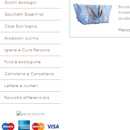
Giochi ecologici
Borsa
firmat
Sacchetti Essent'ial
lavab
Casa Eco-logica
Marc
Accessori cucina
Igiene e Cura Persona
Pulizie ecologiche
Cartoleria e Cancelleria
Lettere e numeri
Raccolta differenziata