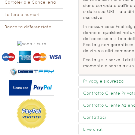
Cartoleria e Cancelleria
siano corredate dall’ind
e dalla sua URL. Tale di
Lettere e numeri
esclusivo.
In nessun caso Ecoitaly 
Raccolta differenziata
danno di qualsiasi natu
dall’accesso al sito o dal
Ecoitaly non garantisce 
da virus o altri componen
Ecoitaly si riserva il diri
momento e senza alcun 
Privacy e sicurezza
Contratto Cliente Privat
Consulta la nostra priva
CONTRATTO CLIENTE PRI
Contratto Cliente Aziend
ECOITALY di Meli Federic
CONTRATTO CLIENTE AZI
Contattaci
Italia, P.IVA 11012600018
Imprese di Torino, N°REA 
ECOITALY di Meli Federic
Hai bisogno di aiuto o ne
Live chat
www.ecoitalystore.com.
Italia, P.IVA 11012600018