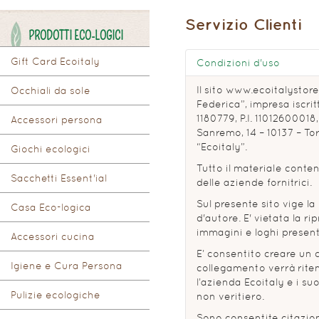
Servizio Clienti
PRODOTTI ECO-LOGICI
Gift Card Ecoitaly
Condizioni d'uso
Il sito www.ecoitalystore
Occhiali da sole
Federica”, impresa iscrit
1180779, P.I. 110126000
Accessori persona
Sanremo, 14 – 10137 – Tor
“Ecoitaly”.
Giochi ecologici
Tutto il materiale conten
Sacchetti Essent'ial
delle aziende fornitrici.
Sul presente sito vige la
Casa Eco-logica
d'autore. E' vietata la ri
immagini e loghi presenti
Accessori cucina
E’ consentito creare un 
Igiene e Cura Persona
collegamento verrà riten
l’azienda Ecoitaly e i su
Pulizie ecologiche
non veritiero.
Sono consentite citazion