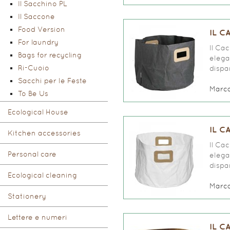
Il Sacchino PL
Il Saccone
Food Version
IL C
For laundry
Il Ca
Bags for recycling
elegan
Ri-Cuoio
dispar
Sacchi per le Feste
Marc
To Be Us
Ecological House
IL C
Kitchen accessories
Il Ca
Personal care
elegan
dispar
Ecological cleaning
Marc
Stationery
Lettere e numeri
IL C