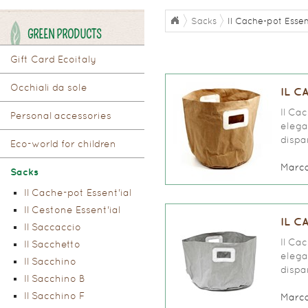
Sacks
Il Cache-pot Essen
GREEN PRODUCTS
Gift Card Ecoitaly
Occhiali da sole
IL C
Il Ca
Personal accessories
elegan
dispar
Eco-world for children
Marc
Sacks
Il Cache-pot Essent'ial
Il Cestone Essent'ial
IL C
Il Saccaccio
Il Ca
Il Sacchetto
elegan
Il Sacchino
dispar
Il Sacchino B
Il Sacchino F
Marc