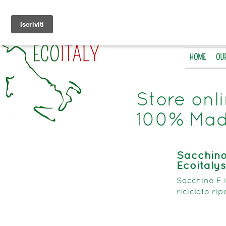
HOME
OU
Store onl
100% Made
Sacchino 
Ecoitaly
Sacchino F i
riciclato rip