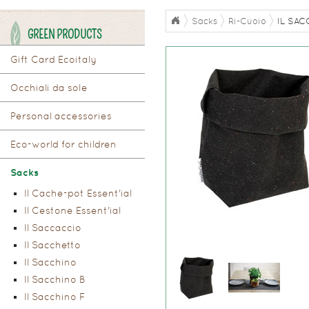
Sacks
Ri-Cuoio
IL SAC
GREEN PRODUCTS
Gift Card Ecoitaly
Occhiali da sole
Personal accessories
Eco-world for children
Sacks
Il Cache-pot Essent'ial
Il Cestone Essent'ial
Il Saccaccio
Il Sacchetto
Il Sacchino
Il Sacchino B
Il Sacchino F