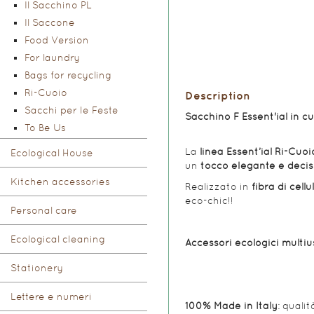
Il Sacchino PL
Il Saccone
Food Version
For laundry
Bags for recycling
Ri-Cuoio
Description
Sacchi per le Feste
Sacchino F Essent'ial in c
To Be Us
La
linea Essent’ial Ri-Cuoi
Ecological House
un
tocco elegante e deci
Kitchen accessories
Realizzato
in
fibra di cell
eco-chic!!
Personal care
Ecological cleaning
Accessori ecologici multius
Stationery
Lettere e numeri
100% Made in Italy
: qualit